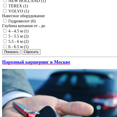
NEW HOLLAND (
1
)
TEREX (
1
)
VOLVO (
1
)
Навесное оборудование
Гидромолот (
6
)
Глубина копания от - до
4 - 4.5 м (
1
)
5 - 5.5 м (
2
)
5.5 - 6 м (
2
)
6 - 6.5 м (
1
)
Народный каршеринг в Москве