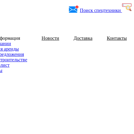
Поиск спецтехники
нформация
Новости
Доставка
Контакты
пании
ия аренды
редложения
строительстве
-лист
ы