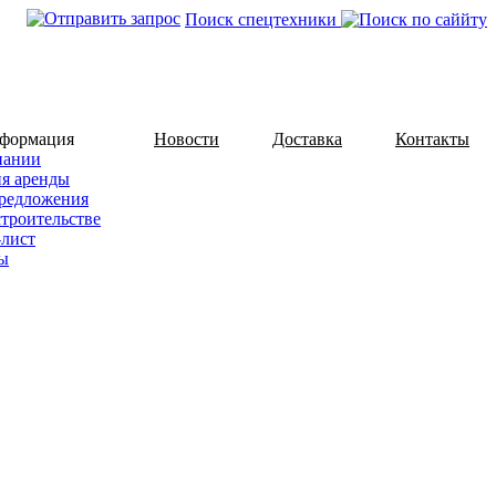
Поиск спецтехники
нформация
Новости
Доставка
Контакты
пании
ия аренды
редложения
строительстве
-лист
ы