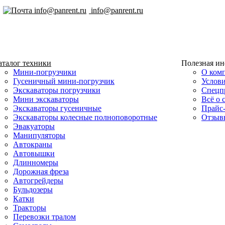
info@panrent.ru
аталог техники
Полезная и
Мини-погрузчики
О ком
Гусеничный мини-погрузчик
Услов
Экскаваторы погрузчики
Спецп
Мини экскаваторы
Всё о 
Экскаваторы гусеничные
Прайс
Экскаваторы колесные полноповоротные
Отзыв
Эвакуаторы
Манипуляторы
Автокраны
Автовышки
Длинномеры
Дорожная фреза
Автогрейдеры
Бульдозеры
Катки
Тракторы
Перевозки тралом