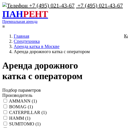
+7 (495) 021-43-67
ПАН
РЕНТ
Премиальная аренда
≡
К
Главная
Спецтехника
Аренда катка в Москве
Аренда дорожного катка с оператором
Аренда дорожного
катка с оператором
Подбор параметров
Производитель
AMMANN (
1
)
BOMAG (
1
)
CATERPILLAR (
1
)
HAMM (
1
)
SUMITOMO (
1
)