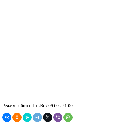
Отправить запрос на
технику
Обращайтесь, Мы не подведем!
Основательность, надёжность и
безопасность во всех аспектах
сотрудничества с заказчиком –
принципиальная позиция компании
«ПАНРЕНТ». В стоимость аренды
включены: спецтехника, топливо,
оператор.
© 2021 ООО "ПРЕМИАЛЬНАЯ
АРЕНДА"
Режим работы: Пн-Вс / 09:00 - 21:00