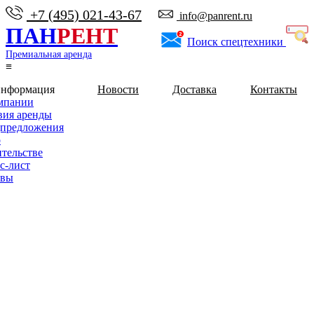
+7 (495) 021-43-67
info@panrent.ru
ПАН
РЕНТ
Поиск спецтехники
Премиальная аренда
≡
информация
Новости
Доставка
Контакты
мпании
вия аренды
предложения
о
ительстве
с-лист
ывы