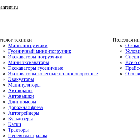
nrent.ru
аталог техники
Полезная и
Мини-погрузчики
О ком
Гусеничный мини-погрузчик
Услов
Экскаваторы погрузчики
Спецп
Мини экскаваторы
Всё о 
Экскаваторы гусеничные
Прайс
Экскаваторы колесные полноповоротные
Отзыв
Эвакуаторы
Манипуляторы
Автокраны
Автовышки
Длинномеры
Дорожная фреза
Автогрейдеры
Бульдозеры
Катки
Тракторы
Перевозки тралом