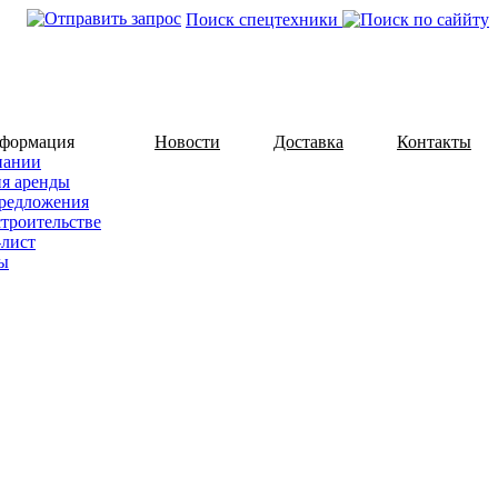
Поиск спецтехники
нформация
Новости
Доставка
Контакты
пании
ия аренды
редложения
строительстве
-лист
ы