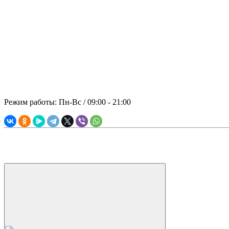
Отправить запрос
Обращайтесь, Мы не подведем! Основательность, надёжность и 
заказчиком – принципиальная позиция компании «ПАНРЕНТ». 
топливо, оператор.
© 2021 ООО "ПРЕМИАЛЬНАЯ АРЕНДА"
Режим работы: Пн-Вс / 09:00 - 21:00
Вся информация, касающаяся технических и прочих характер