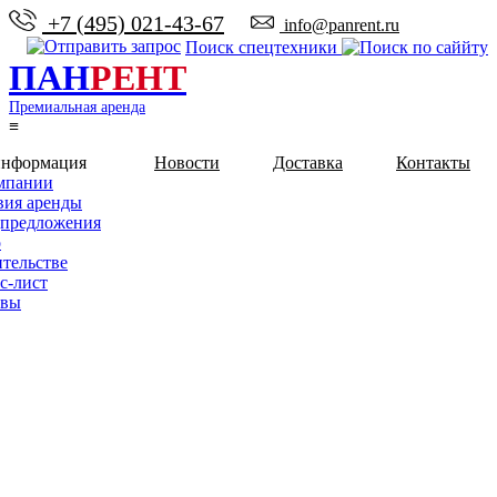
+7 (495) 021-43-67
info@panrent.ru
Поиск спецтехники
ПАН
РЕНТ
Премиальная аренда
≡
информация
Новости
Доставка
Контакты
мпании
вия аренды
предложения
о
ительстве
с-лист
ывы