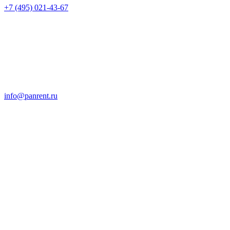
+7 (495) 021-43-67
info@panrent.ru
Отправить запрос на
технику
Обращайтесь, Мы не подведем!
Основательность, надёжность и