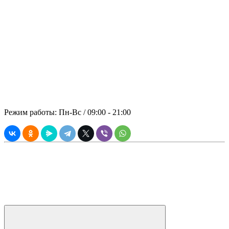
безопасность во всех аспектах
сотрудничества с заказчиком –
принципиальная позиция компании
«ПАНРЕНТ». В стоимость аренды
включены: спецтехника, топливо,
оператор.
© 2021 ООО "ПРЕМИАЛЬНАЯ
АРЕНДА"
Режим работы: Пн-Вс / 09:00 - 21:00
Вся информация, касающаяся технических и прочих
характеристик, а также стоимости товаров и услуг носит
информационный характер, и ни при каких условиях не
является публичной офертой согласно Статьи 437 (2)
Гражданского Кодекса РФ.