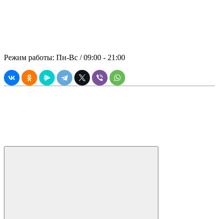
включены: спецтехника, топливо,
оператор.
© 2021 ООО "ПРЕМИАЛЬНАЯ
АРЕНДА"
Режим работы: Пн-Вс / 09:00 - 21:00
Вся информация, касающаяся технических и прочих
характеристик, а также стоимости товаров и услуг носит
информационный характер, и ни при каких условиях не
является публичной офертой согласно Статьи 437 (2)
Гражданского Кодекса РФ.