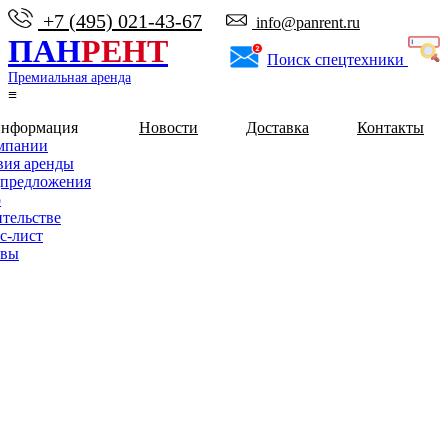
+7 (495) 021-43-67
info@panrent.ru
ПАН
РЕНТ
Поиск спецтехники
Премиальная аренда
≡
информация
Новости
Доставка
Контакты
мпании
вия аренды
предложения
о
ительстве
с-лист
ывы