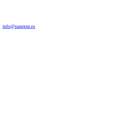
info@panrent.ru
Отправить запрос на
технику
Обращайтесь, Мы не подведем!
Основательность, надёжность и
безопасность во всех аспектах
сотрудничества с заказчиком –
принципиальная позиция компании
«ПАНРЕНТ». В стоимость аренды