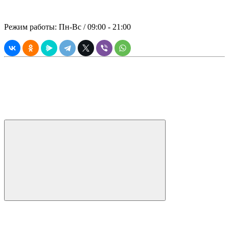
© 2021 ООО "ПРЕМИАЛЬНАЯ
АРЕНДА"
Режим работы: Пн-Вс / 09:00 - 21:00
Вся информация, касающаяся технических и прочих
характеристик, а также стоимости товаров и услуг носит
информационный характер, и ни при каких условиях не
является публичной офертой согласно Статьи 437 (2)
Гражданского Кодекса РФ.