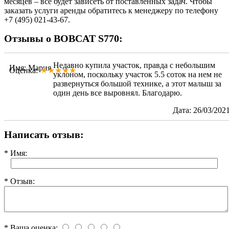
месяцев – всё будет зависеть от поставленных задач. Чтобы
заказать услуги аренды обратитесь к менеджеру по телефону
+7 (495) 021-43-67.
Отзывы о BOBCAT S770:
Недавно купила участок, правда с небольшим
Имя: Мария
Оценка:
★★★★★
уклоном, поскольку участок 5.5 соток на нем не
развернуться большой технике, а этот малыш за
один день все выровнял. Благодарю.
Дата: 26/03/202
Написать отзыв:
* Имя:
* Отзыв:
* Ваша оценка: