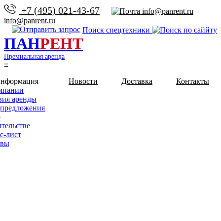
+7 (495) 021-43-67
info@panrent.ru
Поиск спецтехники
ПАН
РЕНТ
Премиальная аренда
≡
информация
Новости
Доставка
Контакты
мпании
вия аренды
предложения
о
ительстве
с-лист
ывы