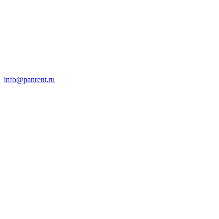
info@panrent.ru
Отправить запрос на
технику
Обращайтесь, Мы не подведем!
Основательность, надёжность и
безопасность во всех аспектах