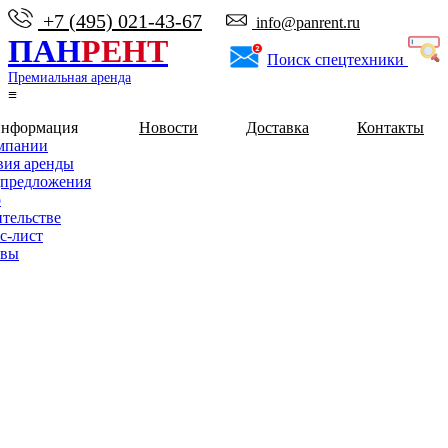
+7 (495) 021-43-67
info@panrent.ru
ПАН
РЕНТ
Поиск спецтехники
Премиальная аренда
≡
информация
Новости
Доставка
Контакты
мпании
вия аренды
предложения
о
ительстве
с-лист
ывы