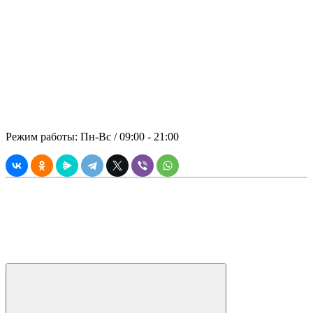
сотрудничества с заказчиком –
принципиальная позиция компании
«ПАНРЕНТ». В стоимость аренды
включены: спецтехника, топливо,
оператор.
© 2021 ООО "ПРЕМИАЛЬНАЯ
АРЕНДА"
Режим работы: Пн-Вс / 09:00 - 21:00
Вся информация, касающаяся технических и прочих
характеристик, а также стоимости товаров и услуг носит
информационный характер, и ни при каких условиях не
является публичной офертой согласно Статьи 437 (2)
Гражданского Кодекса РФ.