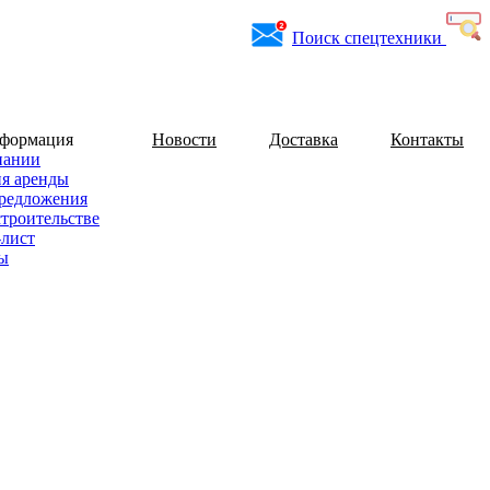
Поиск спецтехники
нформация
Новости
Доставка
Контакты
пании
ия аренды
редложения
строительстве
-лист
ы