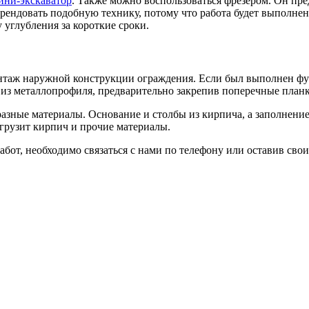
ини-экскаватор
. Также можно воспользоваться фрезером. Он пре
рендовать подобную технику, потому что работа будет выполнена
 углубления за короткие сроки.
нтаж наружной конструкции ограждения. Если был выполнен фун
 из металлопрофиля, предварительно закрепив поперечные планк
разные материалы. Основание и столбы из кирпича, а заполнени
ыгрузит кирпич и прочие материалы.
абот, необходимо связаться с нами по телефону или оставив сво