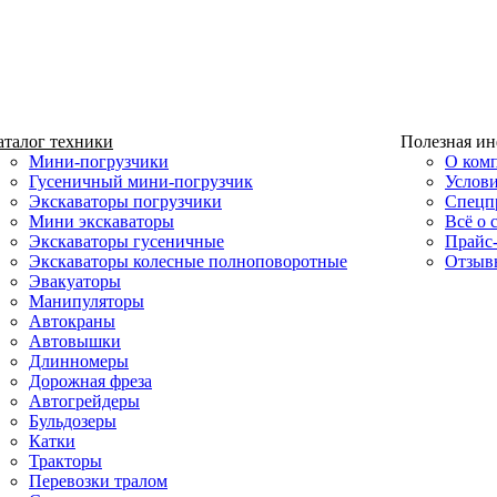
аталог техники
Полезная и
Мини-погрузчики
О ком
Гусеничный мини-погрузчик
Услов
Экскаваторы погрузчики
Спецп
Мини экскаваторы
Всё о 
Экскаваторы гусеничные
Прайс
Экскаваторы колесные полноповоротные
Отзыв
Эвакуаторы
Манипуляторы
Автокраны
Автовышки
Длинномеры
Дорожная фреза
Автогрейдеры
Бульдозеры
Катки
Тракторы
Перевозки тралом