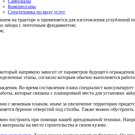
Самосвалы
Компрессоры
Спецтехника по виду услуг
нием на тракторе и применяется для изготовления углублений п
тво забора с ленточным фундаментом;
к;
, который напрямую зависит от параметров будущего ограждения
еделенные этапы, согласно которым обычно выполняется работа
ждения. Во время составления плана специалист консультирует
аботы, которые связаны с планировкой места для установки заб
твии с межевым планом, иначе за увеличение территории придетс
полняется бурение отверстий под столбы. Также можно обустрои
ожно построить при помощи нашей арендованной техники. Напри
 материалы на место строительства в своем кузове.