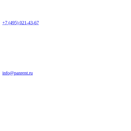
+7 (495) 021-43-67
info@panrent.ru
Отправить запрос
Обращайтесь, Мы не подведем! Основательность, надёжность и 