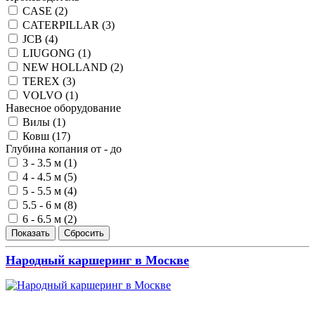
CASE (
2
)
CATERPILLAR (
3
)
JCB (
4
)
LIUGONG (
1
)
NEW HOLLAND (
2
)
TEREX (
3
)
VOLVO (
1
)
Навесное оборудование
Вилы (
1
)
Ковш (
17
)
Глубина копания от - до
3 - 3.5 м (
1
)
4 - 4.5 м (
5
)
5 - 5.5 м (
4
)
5.5 - 6 м (
8
)
6 - 6.5 м (
2
)
Народный каршеринг в Москве