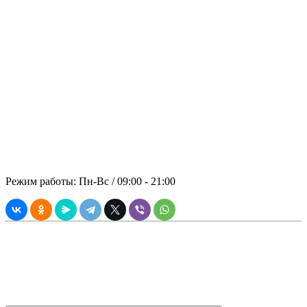
Обращайтесь, Мы не подведем!
Основательность, надёжность и
безопасность во всех аспектах
сотрудничества с заказчиком –
принципиальная позиция компании
«ПАНРЕНТ». В стоимость аренды
включены: спецтехника, топливо,
оператор.
© 2021 ООО "ПРЕМИАЛЬНАЯ
АРЕНДА"
Режим работы: Пн-Вс / 09:00 - 21:00
Вся информация, касающаяся технических и прочих
характеристик, а также стоимости товаров и услуг носит
информационный характер, и ни при каких условиях не
является публичной офертой согласно Статьи 437 (2)
Гражданского Кодекса РФ.