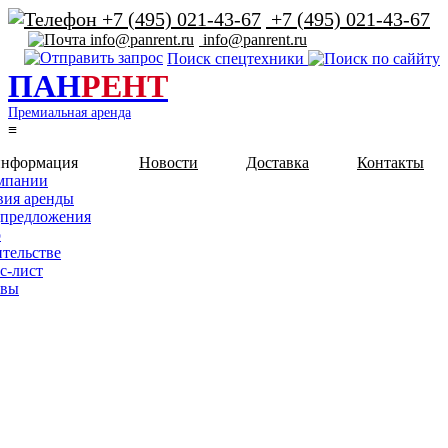
+7 (495) 021-43-67
info@panrent.ru
Поиск спецтехники
ПАН
РЕНТ
Премиальная аренда
≡
информация
Новости
Доставка
Контакты
мпании
вия аренды
предложения
о
ительстве
с-лист
ывы