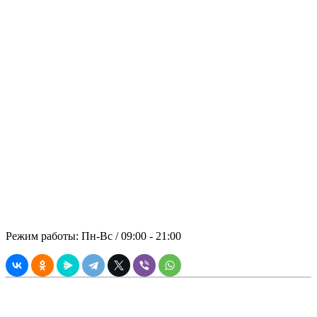
Отправить запрос на
технику
Обращайтесь, Мы не подведем!
Основательность, надёжность и
безопасность во всех аспектах
сотрудничества с заказчиком –
принципиальная позиция компании
«ПАНРЕНТ». В стоимость аренды
включены: спецтехника, топливо,
оператор.
© 2021 ООО "ПРЕМИАЛЬНАЯ
АРЕНДА"
Режим работы: Пн-Вс / 09:00 - 21:00
Вся информация, касающаяся технических и прочих
характеристик, а также стоимости товаров и услуг носит