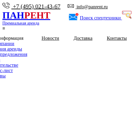
+7 (495) 021-43-67
info@panrent.ru
ПАН
РЕНТ
Поиск спецтехники
Премиальная аренда
≡
информация
Новости
Доставка
Контакты
мпании
вия аренды
предложения
о
ительстве
с-лист
ывы