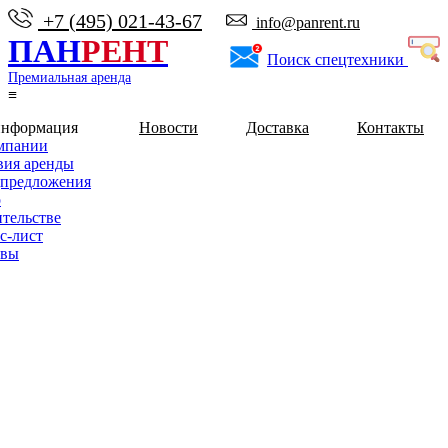
+7 (495) 021-43-67
info@panrent.ru
ПАН
РЕНТ
Поиск спецтехники
Премиальная аренда
≡
информация
Новости
Доставка
Контакты
мпании
вия аренды
предложения
о
ительстве
с-лист
ывы