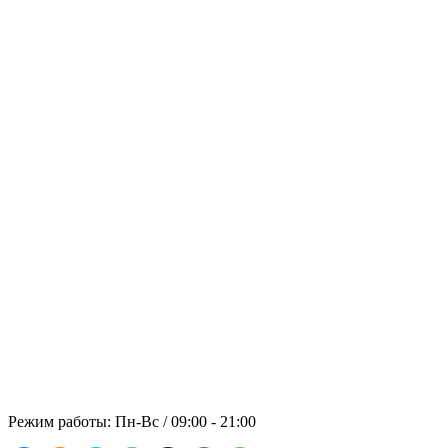
Отправить запрос на
технику
Обращайтесь, Мы не подведем!
Основательность, надёжность и
безопасность во всех аспектах
сотрудничества с заказчиком –
принципиальная позиция компании
«ПАНРЕНТ». В стоимость аренды
включены: спецтехника, топливо,
оператор.
© 2021 ООО "ПРЕМИАЛЬНАЯ
АРЕНДА"
Режим работы: Пн-Вс / 09:00 - 21:00