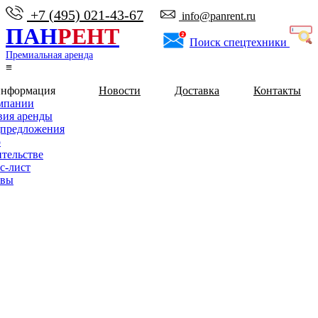
+7 (495) 021-43-67
info@panrent.ru
ПАН
РЕНТ
Поиск спецтехники
Премиальная аренда
≡
информация
Новости
Доставка
Контакты
мпании
вия аренды
предложения
о
ительстве
с-лист
ывы