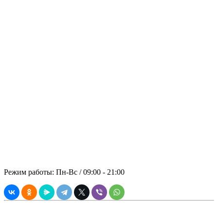
Отправить запрос на
технику
Обращайтесь, Мы не подведем!
Основательность, надёжность и
безопасность во всех аспектах
сотрудничества с заказчиком –
принципиальная позиция компании
«ПАНРЕНТ». В стоимость аренды
включены: спецтехника, топливо,
оператор.
© 2021 ООО "ПРЕМИАЛЬНАЯ
АРЕНДА"
Режим работы: Пн-Вс / 09:00 - 21:00
Вся информация, касающаяся технических и прочих