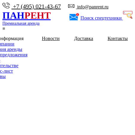
+7 (495) 021-43-67
info@panrent.ru
ПАН
РЕНТ
Поиск спецтехники
Премиальная аренда
≡
информация
Новости
Доставка
Контакты
мпании
вия аренды
предложения
о
ительстве
с-лист
ывы