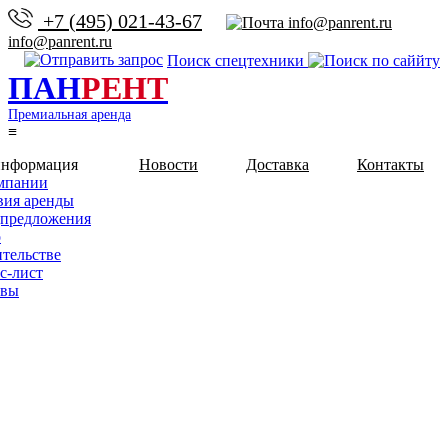
+7 (495) 021-43-67
info@panrent.ru
Поиск спецтехники
ПАН
РЕНТ
Премиальная аренда
≡
информация
Новости
Доставка
Контакты
мпании
вия аренды
предложения
о
ительстве
с-лист
ывы